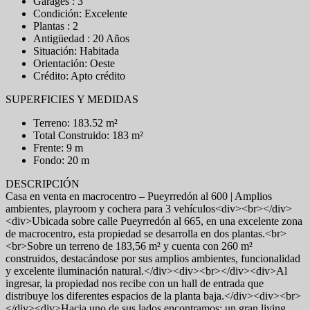
Garages : 3
Condición: Excelente
Plantas : 2
Antigüedad : 20 Años
Situación: Habitada
Orientación: Oeste
Crédito: Apto crédito
SUPERFICIES Y MEDIDAS
Terreno: 183.52 m²
Total Construido: 183 m²
Frente: 9 m
Fondo: 20 m
DESCRIPCIÓN
Casa en venta en macrocentro – Pueyrredón al 600 | Amplios
ambientes, playroom y cochera para 3 vehículos<div><br></div>
<div>Ubicada sobre calle Pueyrredón al 665, en una excelente zona
de macrocentro, esta propiedad se desarrolla en dos plantas.<br>
<br>Sobre un terreno de 183,56 m² y cuenta con 260 m²
construidos, destacándose por sus amplios ambientes, funcionalidad
y excelente iluminación natural.</div><div><br></div><div>Al
ingresar, la propiedad nos recibe con un hall de entrada que
distribuye los diferentes espacios de la planta baja.</div><div><br>
</div><div>Hacia uno de sus lados encontramos: un gran living