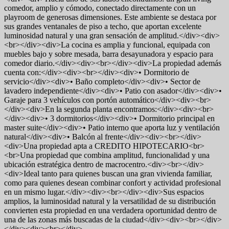
comedor, amplio y cómodo, conectado directamente con un
playroom de generosas dimensiones. Este ambiente se destaca por
sus grandes ventanales de piso a techo, que aportan excelente
luminosidad natural y una gran sensación de amplitud.</div><div>
<br></div><div>La cocina es amplia y funcional, equipada con
muebles bajo y sobre mesada, barra desayunadora y espacio para
comedor diario.</div><div><br></div><div>La propiedad además
cuenta con:</div><div><br></div><div>• Dormitorio de
servicio</div><div>• Baño completo</div><div>• Sector de
lavadero independiente</div><div>• Patio con asador</div><div>•
Garaje para 3 vehículos con portón automático</div><div><br>
</div><div>En la segunda planta encontramos:</div><div><br>
</div><div>• 3 dormitorios</div><div>• Dormitorio principal en
master suite</div><div>• Patio interno que aporta luz y ventilación
natural</div><div>• Balcón al frente</div><div><br></div>
<div>Una propiedad apta a CREDITO HIPOTECARIO<br>
<br>Una propiedad que combina amplitud, funcionalidad y una
ubicación estratégica dentro de macrocentro.<div><br></div>
<div>Ideal tanto para quienes buscan una gran vivienda familiar,
como para quienes desean combinar confort y actividad profesional
en un mismo lugar.</div><div><br></div><div>Sus espacios
amplios, la luminosidad natural y la versatilidad de su distribución
convierten esta propiedad en una verdadera oportunidad dentro de
una de las zonas más buscadas de la ciudad</div><div><br></div>
</div><div><br></div>