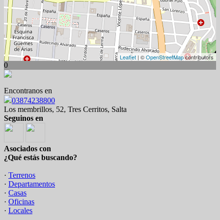
Leaflet
| ©
OpenStreetMap
contributors
0
Encontranos en
03874238800
Los membrillos, 52, Tres Cerritos, Salta
Seguinos en
Asociados con
¿Qué estás buscando?
·
Terrenos
·
Departamentos
·
Casas
·
Oficinas
·
Locales