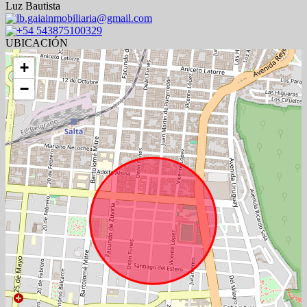
Luz Bautista
lb.gaiainmobiliaria@gmail.com
+54 543875100329
UBICACIÓN
+
−