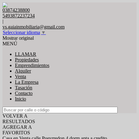
03874238800
5493872237234
|
vs.gaiainmobiliaria@gmail.com
Seleccionar idioma
▼
Mostrar original
MENÚ
LLAMAR
Propiedades
Emprendimientos
Alquiler
Venta
La Empresa
Tasación
Contacto
Inicio
VOLVER A
RESULTADOS
AGREGAR A
FAVORITOS
Casa en Venta calle Pueyrredon 4 dorm apta a credito