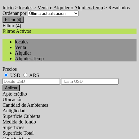
Inicio
>
locales
>
Venta
o
Alquiler
o
Alquiler-Temp
> Resultados
Ordenar por
Filtrar
(4)
Filtrar
(4)
Filtros Activos
locales
Venta
Alquiler
Alquiler-Temp
Precios
USD
ARS
Aplicar
Apto crédito
Ubicación
Cantidad de Ambientes
Antigüedad
Superficie Cubierta
Medida de fondo
Superficies
Superficie Total
Características