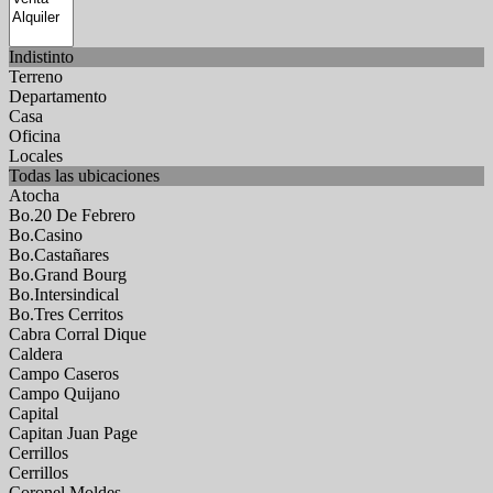
Indistinto
Terreno
Departamento
Casa
Oficina
Locales
Todas las ubicaciones
Atocha
Bo.20 De Febrero
Bo.Casino
Bo.Castañares
Bo.Grand Bourg
Bo.Intersindical
Bo.Tres Cerritos
Cabra Corral Dique
Caldera
Campo Caseros
Campo Quijano
Capital
Capitan Juan Page
Cerrillos
Cerrillos
Coronel Moldes