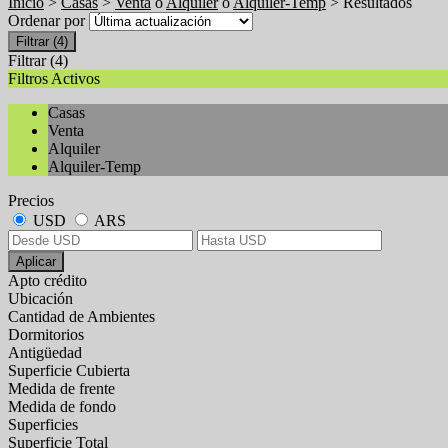
Inicio
>
Casas
>
Venta
o
Alquiler
o
Alquiler-Temp
> Resultados
Ordenar por
Filtrar
(4)
Filtrar
(4)
Filtros Activos
Casas
Venta
Alquiler
Alquiler-Temp
Precios
USD
ARS
Aplicar
Apto crédito
Ubicación
Cantidad de Ambientes
Dormitorios
Antigüedad
Superficie Cubierta
Medida de frente
Medida de fondo
Superficies
Superficie Total