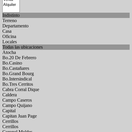
Indistinto
Terreno
Departamento
Casa
Oficina
Locales
Todas las ubicaciones
Atocha
Bo.20 De Febrero
Bo.Casino
Bo.Castañares
Bo.Grand Bourg
Bo.Intersindical
Bo.Tres Cerritos
Cabra Corral Dique
Caldera
Campo Caseros
Campo Quijano
Capital
Capitan Juan Page
Cerrillos
Cerrillos
Coronel Moldes