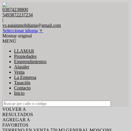
03874238800
5493872237234
|
vs.gaiainmobiliaria@gmail.com
Seleccionar idioma
▼
Mostrar original
MENÚ
LLAMAR
Propiedades
Emprendimientos
Alquiler
Venta
La Empresa
Tasación
Contacto
Inicio
VOLVER A
RESULTADOS
AGREGAR A
FAVORITOS
TERRENO EN VENTA 770 M2 GENERAL MOSCONI