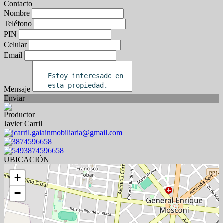
Contacto
Nombre
Teléfono
PIN
Celular
Email
Mensaje
Enviar
Productor
Javier Carril
jcarril.gaiainmobiliaria@gmail.com
3874596658
5493874596658
UBICACIÓN
+
−