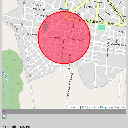
Leaflet
| ©
OpenStreetMap
contributors
0
Encontranos en