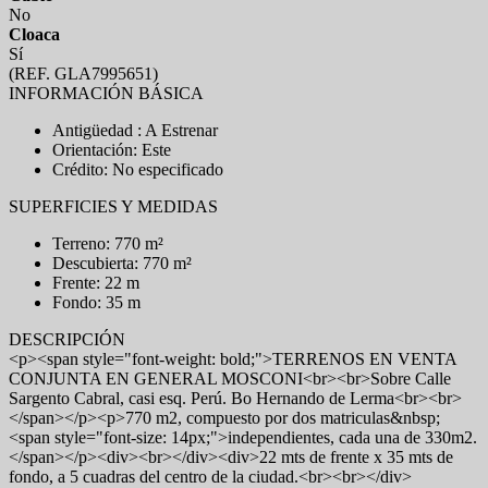
No
Cloaca
Sí
(REF. GLA7995651)
INFORMACIÓN BÁSICA
Antigüedad : A Estrenar
Orientación: Este
Crédito: No especificado
SUPERFICIES Y MEDIDAS
Terreno: 770 m²
Descubierta: 770 m²
Frente: 22 m
Fondo: 35 m
DESCRIPCIÓN
<p><span style="font-weight: bold;">TERRENOS EN VENTA
CONJUNTA EN GENERAL MOSCONI<br><br>Sobre Calle
Sargento Cabral, casi esq. Perú. Bo Hernando de Lerma<br><br>
</span></p><p>770 m2, compuesto por dos matriculas&nbsp;
<span style="font-size: 14px;">independientes, cada una de 330m2.
</span></p><div><br></div><div>22 mts de frente x 35 mts de
fondo, a 5 cuadras del centro de la ciudad.<br><br></div>