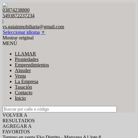
03874238800
5493872237234
|
vs.gaiainmobiliaria@gmail.com
Seleccionar idioma
▼
Mostrar original
MENÚ
LLAMAR
Propiedades
Emprendimientos
Alquiler
Venta
La Empresa
Tasación
Contacto
Inicio
VOLVER A
RESULTADOS
AGREGAR A
FAVORITOS
Terreno en venta Eko Distrito - Manzana A1 lote 8