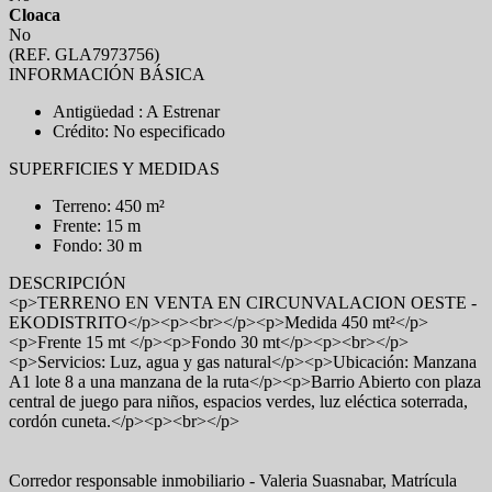
Cloaca
No
(REF. GLA7973756)
INFORMACIÓN BÁSICA
Antigüedad : A Estrenar
Crédito: No especificado
SUPERFICIES Y MEDIDAS
Terreno: 450 m²
Frente: 15 m
Fondo: 30 m
DESCRIPCIÓN
<p>TERRENO EN VENTA EN CIRCUNVALACION OESTE -
EKODISTRITO</p><p><br></p><p>Medida 450 mt²</p>
<p>Frente 15 mt </p><p>Fondo 30 mt</p><p><br></p>
<p>Servicios: Luz, agua y gas natural</p><p>Ubicación: Manzana
A1 lote 8 a una manzana de la ruta</p><p>Barrio Abierto con plaza
central de juego para niños, espacios verdes, luz eléctica soterrada,
cordón cuneta.</p><p><br></p>
Corredor responsable inmobiliario - Valeria Suasnabar, Matrícula