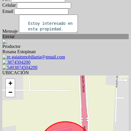
Celular
Email
Mensaje
Enviar
Productor
Rosana Estopinan
re.gaiainmobiliaria@gmail.com
3874504200
5493874504200
UBICACIÓN
+
−