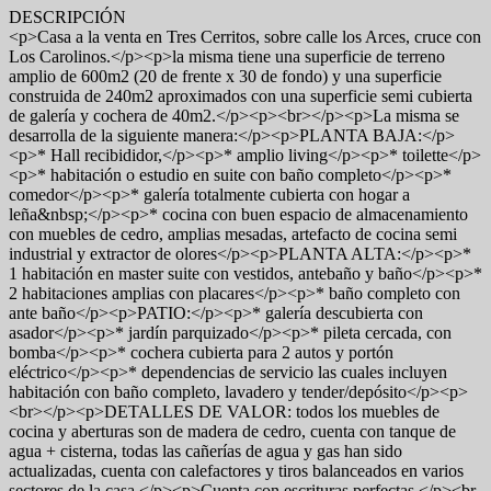
DESCRIPCIÓN
<p>Casa a la venta en Tres Cerritos, sobre calle los Arces, cruce con
Los Carolinos.</p><p>la misma tiene una superficie de terreno
amplio de 600m2 (20 de frente x 30 de fondo) y una superficie
construida de 240m2 aproximados con una superficie semi cubierta
de galería y cochera de 40m2.</p><p><br></p><p>La misma se
desarrolla de la siguiente manera:</p><p>PLANTA BAJA:</p>
<p>* Hall recibididor,</p><p>* amplio living</p><p>* toilette</p>
<p>* habitación o estudio en suite con baño completo</p><p>*
comedor</p><p>* galería totalmente cubierta con hogar a
leña&nbsp;</p><p>* cocina con buen espacio de almacenamiento
con muebles de cedro, amplias mesadas, artefacto de cocina semi
industrial y extractor de olores</p><p>PLANTA ALTA:</p><p>*
1 habitación en master suite con vestidos, antebaño y baño</p><p>*
2 habitaciones amplias con placares</p><p>* baño completo con
ante baño</p><p>PATIO:</p><p>* galería descubierta con
asador</p><p>* jardín parquizado</p><p>* pileta cercada, con
bomba</p><p>* cochera cubierta para 2 autos y portón
eléctrico</p><p>* dependencias de servicio las cuales incluyen
habitación con baño completo, lavadero y tender/depósito</p><p>
<br></p><p>DETALLES DE VALOR: todos los muebles de
cocina y aberturas son de madera de cedro, cuenta con tanque de
agua + cisterna, todas las cañerías de agua y gas han sido
actualizadas, cuenta con calefactores y tiros balanceados en varios
sectores de la casa.</p><p>Cuenta con escrituras perfectas.</p><br