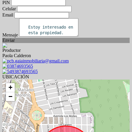
PIN
Celular
Email
Mensaje
Enviar
Productor
Paola Calderon
pcb.gaiainmobiliaria@gmail.com
03874693565
5493874693565
UBICACIÓN
+
−