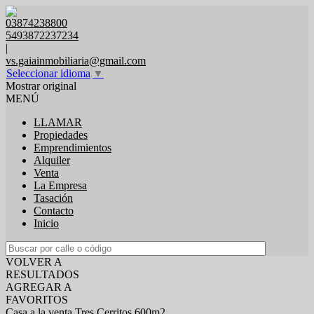
03874238800
5493872237234
|
vs.gaiainmobiliaria@gmail.com
Seleccionar idioma
▼
Mostrar original
MENÚ
LLAMAR
Propiedades
Emprendimientos
Alquiler
Venta
La Empresa
Tasación
Contacto
Inicio
VOLVER A
RESULTADOS
AGREGAR A
FAVORITOS
Casa a la venta Tres Cerritos 600m2