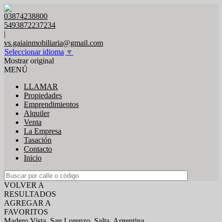
03874238800
5493872237234
|
vs.gaiainmobiliaria@gmail.com
Seleccionar idioma
▼
Mostrar original
MENÚ
LLAMAR
Propiedades
Emprendimientos
Alquiler
Venta
La Empresa
Tasación
Contacto
Inicio
VOLVER A
RESULTADOS
AGREGAR A
FAVORITOS
Madero Vista, San Lorenzo, Salta, Argentina.