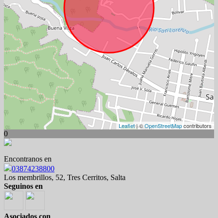
Leaflet
| ©
OpenStreetMap
contributors
0
Encontranos en
03874238800
Los membrillos, 52, Tres Cerritos, Salta
Seguinos en
Asociados con