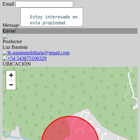
Email
Mensaje
Enviar
Productor
Luz Bautista
lb.gaiainmobiliaria@gmail.com
+54 543875100329
UBICACIÓN
+
−