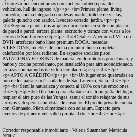
al ingresar nos encontramos con cochera cubierta para dos
vehículos, hall de ingreso.</p><p> <br>Primera planta: living
comedor, cocina integrada con desayunador, toilette de visitas,
galería quincho con asador, lavadero cerrado, jardín.</p><p>
<br>Segunda planta: dos amplios dormitorios en suite con placard
de pared a pared, tercera planta: escritorio y terraza con vistas a los
cerros de San Lorenzo.</p><p> <br>Detalles: Aberturas PVC con
DVH, artefactos baño línea premium ROCA, mesadas
SILESTONE, muebles de cocina premium línea completa,
calefacción por losa radiante, En espacios sociales pisos
PATAGONIA FLORING de madera, en dormitorios porcelanato, y
baños y cocina porcelanato, pre instalación para aire acondicionado,
terrazas con barandas de vidrio templado.</p><p><br></p>
<p>APTO A CRÉDITO</p><p> <br>Un lugar entre quebradas en
uno de los paisajes más soñados de San Lorenzo, Salta. <br></p>
<p><br>Sentí la naturaleza y conecta al 100% con tus emociones.
<br></p><p><br>Diseñado para adaptarse a la topografía del lugar,
respirar el aire puro de las Yungas, sentir el sonido relajante de sus
arroyos y despertar con vistas de ensueño. El predio privado cuenta
con: Gimnasio, Pileta climatizada con solarium, Espacio para
eventos de primer nivel, salida propia al rio. <br><br><br></p>
Corredor responsable inmobiliario - Valeria Suasnabar, Matrícula
Nº607