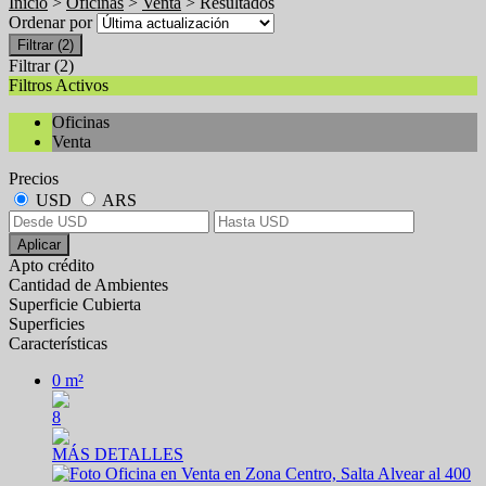
Inicio
>
Oficinas
>
Venta
> Resultados
Ordenar por
Filtrar
(2)
Filtrar
(2)
Filtros Activos
Oficinas
Venta
Precios
USD
ARS
Aplicar
Apto crédito
Cantidad de Ambientes
Superficie Cubierta
Superficies
Características
0 m²
8
MÁS DETALLES