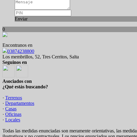
Enviar
0
Encontranos en
03874238800
Los membrillos, 52, Tres Cerritos, Salta
Seguinos en
Asociados con
¿Qué estás buscando?
·
Terrenos
·
Departamentos
·
Casas
·
Oficinas
·
Locales
Todas las medidas enunciadas son meramente orientativas, las medidas
ilustrativos y no contractuales. Los precios enunciados son meramente 