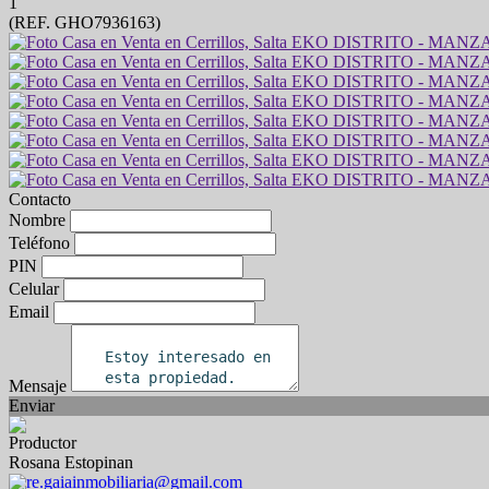
1
(REF. GHO7936163)
Contacto
Nombre
Teléfono
PIN
Celular
Email
Mensaje
Enviar
Productor
Rosana Estopinan
re.gaiainmobiliaria@gmail.com