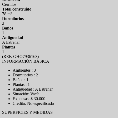
Cerrillos
Total construido
78 m²
Dormitorios
2
Baños
1
Antiguedad
A Estrenar
Plantas
1
(REF. GHO7936163)
INFORMACIÓN BÁSICA
Ambientes : 3
Dormitorios : 2
Baños : 1
Plantas : 1
Antigüedad : A Estrenar
Situación: Vacía
Expensas: $ 30.000
Crédito: No especificado
SUPERFICIES Y MEDIDAS