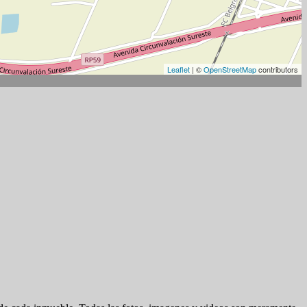
Leaflet
| ©
OpenStreetMap
contributors