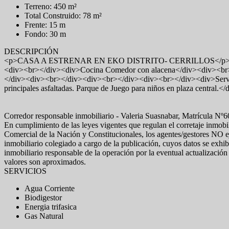
Terreno: 450 m²
Total Construido: 78 m²
Frente: 15 m
Fondo: 30 m
DESCRIPCIÓN
<p>CASA A ESTRENAR EN EKO DISTRITO- CERRILLOS</p><p><br></
<div><br></div><div>Cocina Comedor con alacena</div><div><br></d
</div><div><br></div><div><br></div><div><br></div><div>Servici
principales asfaltadas. Parque de Juego para niños en plaza central
Corredor responsable inmobiliario - Valeria Suasnabar, Matrícula Nº
En cumplimiento de las leyes vigentes que regulan el corretaje inmo
Comercial de la Nación y Constitucionales, los agentes/gestores NO ej
inmobiliario colegiado a cargo de la publicación, cuyos datos se exhib
inmobiliario responsable de la operación por la eventual actualización
valores son aproximados.
SERVICIOS
Agua Corriente
Biodigestor
Energia trifasica
Gas Natural