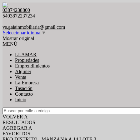
03874238800
5493872237234
|
vs.gaiainmobiliaria@gmail.com
Seleccionar idioma
▼
Mostrar original
MENÚ
LLAMAR
Propiedades
Emprendimientos
Alquiler
Venta
La Empresa
Tasación
Contacto
Inicio
VOLVER A
RESULTADOS
AGREGAR A
FAVORITOS
EKO DISTRITO - MANZANA A 14 LOTE 3