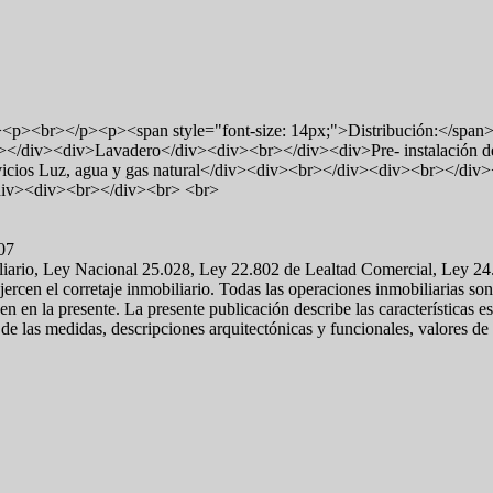
p><p><span style="font-size: 14px;">Distribución:</span></p
iv><div>Lavadero</div><div><br></div><div>Pre- instalación de cale
os Luz, agua y gas natural</div><div><br></div><div><br></div><di
.</div><div><br></div><br> <br>
607
biliario, Ley Nacional 25.028, Ley 22.802 de Lealtad Comercial, Ley 2
ercen el corretaje inmobiliario. Todas las operaciones inmobiliarias son
en en la presente. La presente publicación describe las características 
 de las medidas, descripciones arquitectónicas y funcionales, valores d