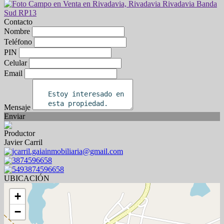
Contacto
Nombre
Teléfono
PIN
Celular
Email
Mensaje
Enviar
Productor
Javier Carril
jcarril.gaiainmobiliaria@gmail.com
3874596658
5493874596658
UBICACIÓN
+
−