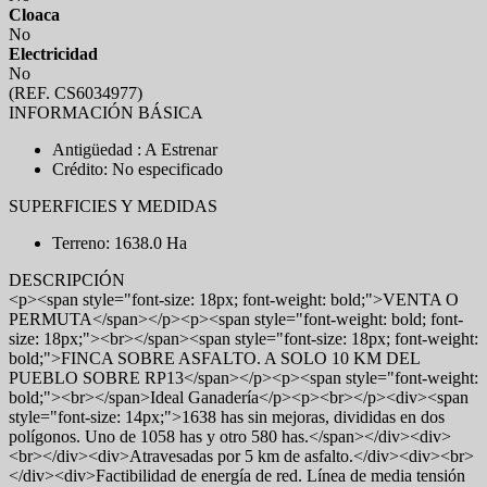
Cloaca
No
Electricidad
No
(REF. CS6034977)
INFORMACIÓN BÁSICA
Antigüedad : A Estrenar
Crédito: No especificado
SUPERFICIES Y MEDIDAS
Terreno: 1638.0 Ha
DESCRIPCIÓN
<p><span style="font-size: 18px; font-weight: bold;">VENTA O
PERMUTA</span></p><p><span style="font-weight: bold; font-
size: 18px;"><br></span><span style="font-size: 18px; font-weight:
bold;">FINCA SOBRE ASFALTO. A SOLO 10 KM DEL
PUEBLO SOBRE RP13</span></p><p><span style="font-weight:
bold;"><br></span>Ideal Ganadería</p><p><br></p><div><span
style="font-size: 14px;">1638 has sin mejoras, divididas en dos
polígonos. Uno de 1058 has y otro 580 has.</span></div><div>
<br></div><div>Atravesadas por 5 km de asfalto.</div><div><br>
</div><div>Factibilidad de energía de red. Línea de media tensión