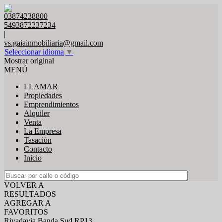
03874238800
5493872237234
|
vs.gaiainmobiliaria@gmail.com
Seleccionar idioma
▼
Mostrar original
MENÚ
LLAMAR
Propiedades
Emprendimientos
Alquiler
Venta
La Empresa
Tasación
Contacto
Inicio
VOLVER A
RESULTADOS
AGREGAR A
FAVORITOS
Rivadavia Banda Sud RP13